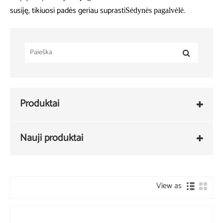
susiję, tikiuosi padės geriau suprasti
.
Sėdynės pagalvėlė
Produktai
Nauji produktai
View as