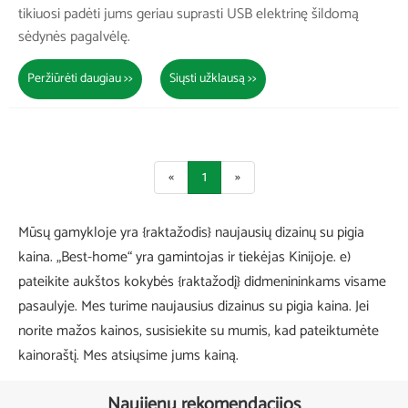
tikiuosi padėti jums geriau suprasti USB elektrinę šildomą
sėdynės pagalvėlę.
Peržiūrėti daugiau >>
Siųsti užklausą >>
«
1
»
Mūsų gamykloje yra {raktažodis} naujausių dizainų su pigia
kaina. „Best-home“ yra gamintojas ir tiekėjas Kinijoje. e)
pateikite aukštos kokybės {raktažodį} didmenininkams visame
pasaulyje. Mes turime naujausius dizainus su pigia kaina. Jei
norite mažos kainos, susisiekite su mumis, kad pateiktumėte
kainoraštį. Mes atsiųsime jums kainą.
Naujienų rekomendacijos