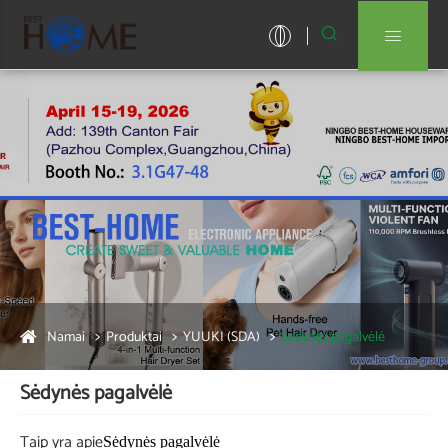


Namai
Produktai
YUUKI (SDA)
Sėdynės pagalvėlė
Sėdynės pagalvėlė
Taip yra apie
Sėdynės pagalvėlė