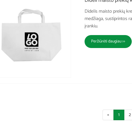
Dideli maisto prekių 
Didelis maisto prekių kre
medžiaga, sustiprintos ra
įrankiu.
Peržiūrėti daugiau >>
«
1
2