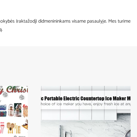
os kokybės {raktažodį} didmenininkams visame pasaulyje. Mes turime
ą.