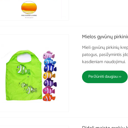
Mielos gyvūnų pirkini
Mieli gyvūnų pirkinių kre
patogus, pasižymintis įdo
kasdieniam naudojimui.
Peržiūrėti daugiau >>