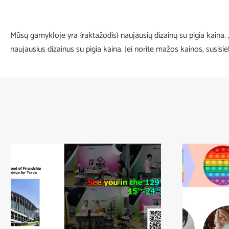
Mūsų gamykloje yra {raktažodis} naujausių dizainų su pigia kaina.
naujausius dizainus su pigia kaina. Jei norite mažos kainos, susis