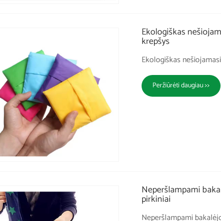
Ekologiškas nešiojama
krepšys
Ekologiškas nešiojamasis
Peržiūrėti daugiau >>
Neperšlampami bakalė
pirkiniai
Neperšlampami bakalėjos