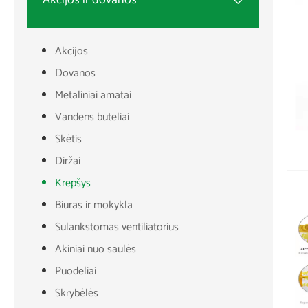
Akcijos ir dovanos

Akcijos
Dovanos
Metaliniai amatai
Vandens buteliai
Skėtis
Diržai
Krepšys
Biuras ir mokykla
Sulankstomas ventiliatorius
Akiniai nuo saulės
Puodeliai
Skrybėlės