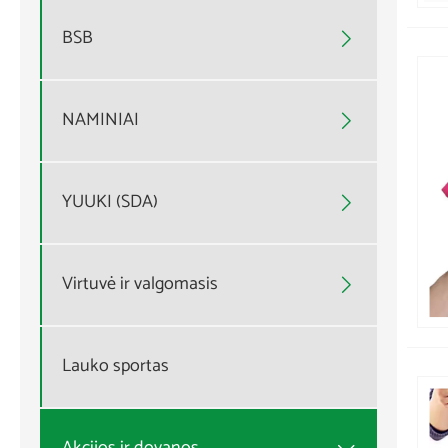
BSB

NAMINIAI

YUUKI (SDA)

Virtuvė ir valgomasis

Lauko sportas