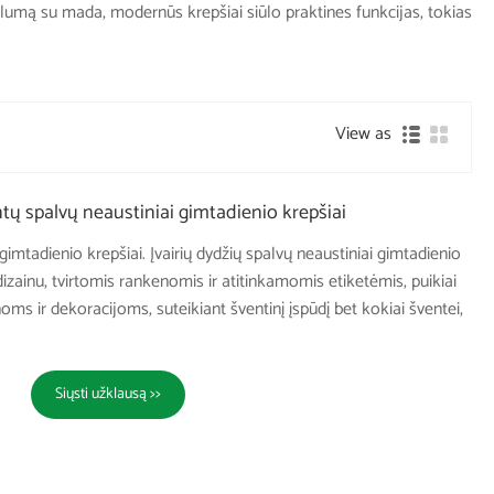
onalumą su mada, modernūs krepšiai siūlo praktines funkcijas, tokias
View as
ntų spalvų neaustiniai gimtadienio krepšiai
 gimtadienio krepšiai. Įvairių dydžių spalvų neaustiniai gimtadienio
dizainu, tvirtomis rankenomis ir atitinkamomis etiketėmis, puikiai
ms ir dekoracijoms, suteikiant šventinį įspūdį bet kokiai šventei,
Siųsti užklausą >>