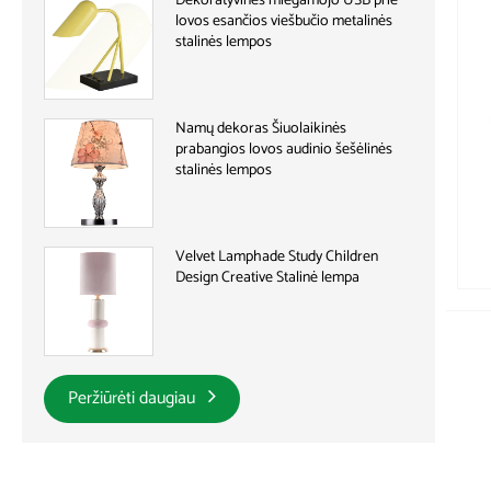
Dekoratyvinės miegamojo USB prie
lovos esančios viešbučio metalinės
stalinės lempos
Namų dekoras Šiuolaikinės
prabangios lovos audinio šešėlinės
stalinės lempos
Velvet Lamphade Study Children
Design Creative Stalinė lempa
Peržiūrėti daugiau