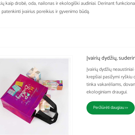
 tokių kaip drobė, oda, nailonas ir ekologiški audiniai. Derinant funkci
s, patenkinti įvairius poreikius ir gyvenimo būdą.
Įvairių dydžių, suderi
Įvairių dydžių neaustiniai
krepšiai pasižymi ryškiu 
tinka vakarėliams, dovano
ekologiniam draugui.
Peržiūrėti daugiau >>