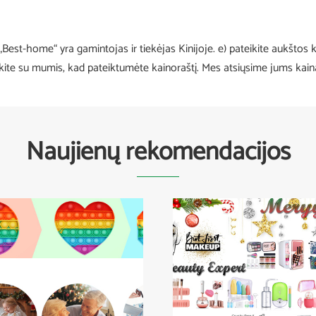
 „Best-home“ yra gamintojas ir tiekėjas Kinijoje. e) pateikite aukšt
iekite su mumis, kad pateiktumėte kainoraštį. Mes atsiųsime jums kain
Naujienų rekomendacijos