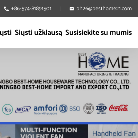
+86-574-81891501
bh26@besthome21.com


ųsti
Siųsti užklausą
Susisiekite su mumis