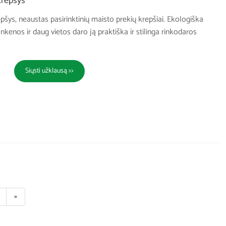
krepšys
pšys, neaustas pasirinktinių maisto prekių krepšiai. Ekologiška
nkenos ir daug vietos daro ją praktiška ir stilinga rinkodaros
Siųsti užklausą >>
»