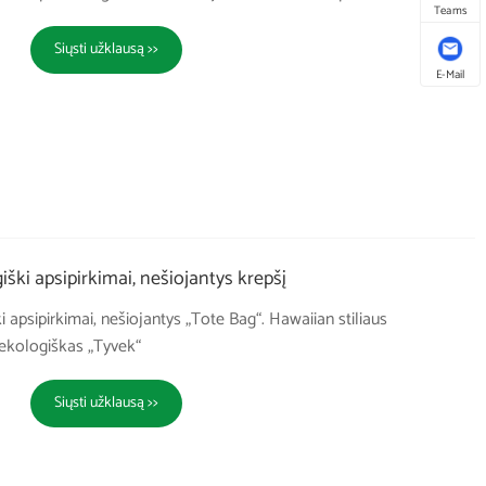
Teams
Siųsti užklausą >>
E-Mail
iški apsipirkimai, nešiojantys krepšį
i apsipirkimai, nešiojantys „Tote Bag“. Hawaiian stiliaus
ekologiškas „Tyvek“
Siųsti užklausą >>