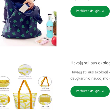
Peržiūrėti daugiau >>
Havajų stiliaus ekolog
Havajų stiliaus ekologišk
daugkartinio naudojimo 
Peržiūrėti daugiau >>