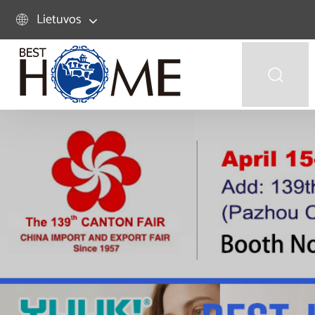
Lietuvos

