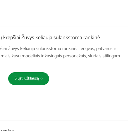
ų krepšiai Žuvys keliauja sulankstoma rankinė
pšiai Žuvys keliauja sulankstoma rankinė. Lengvas, patvarus ir
miais žuvų modeliais ir žavingais personažais, skirtais stilingam
Siųsti užklausą >>