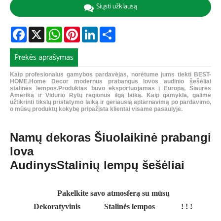
Siųsti užklausą
Facebook
X
WhatsApp
Pinterest
LinkedIn
Share
Prekės aprašymas
Kaip profesionalus gamybos pardavėjas, norėtume jums tiekti BEST-
HOME.Home Decor modernus prabangus lovos audinio šešėliai
stalinės lempos.Produktas buvo eksportuojamas į Europą, Šiaurės
Ameriką ir Vidurio Rytų regionus ilgą laiką. Kaip gamykla, galime
užtikrinti tikslų pristatymo laiką ir geriausią aptarnavimą po pardavimo,
o mūsų produktų kokybę pripažįsta klientai visame pasaulyje.
Namų dekoras Šiuolaikinė prabangi
lova
Audinys
Stalinių lempų šešėliai
Pakelkite savo atmosferą su mūsų
Dekoratyvinis
Stalinės lempos
! ! !