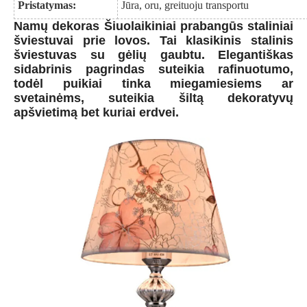
Pristatymas:
Jūra, oru, greituoju transportu
Namų dekoras Šiuolaikiniai prabangūs staliniai
šviestuvai prie lovos. Tai klasikinis stalinis
šviestuvas su gėlių gaubtu. Elegantiškas
sidabrinis pagrindas suteikia rafinuotumo,
todėl puikiai tinka miegamiesiems ar
svetainėms, suteikia šiltą dekoratyvų
apšvietimą bet kuriai erdvei.