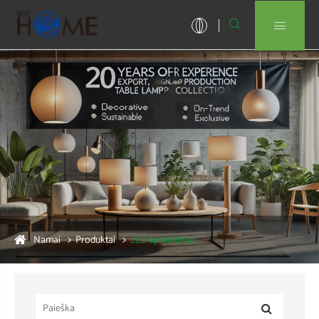


Namai
Produktai
LED apšvietimas