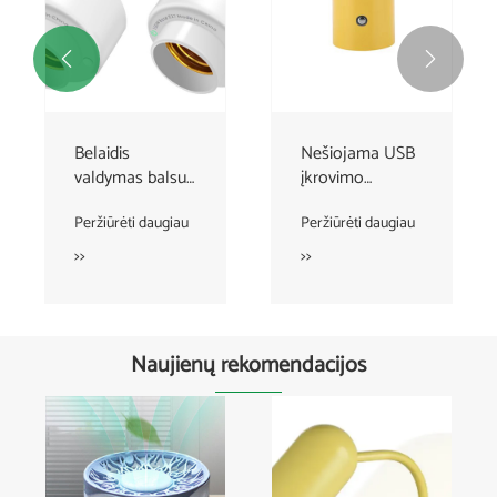


Belaidis
Nešiojama USB
valdymas balsu
įkrovimo
WIFI
jutiklinė
Peržiūrėti daugiau
Peržiūrėti daugiau
išmaniosios
svetainės lempa
lemputės lizdas
prie naktinio
>>
>>
stalo
Naujienų rekomendacijos