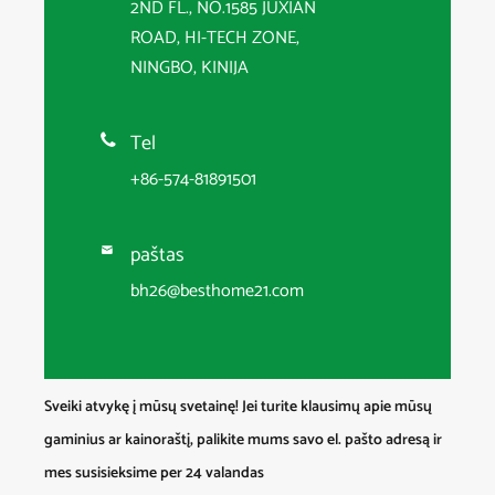
2ND FL., NO.1585 JUXIAN
ROAD, HI-TECH ZONE,
NINGBO, KINIJA
Tel

+86-574-81891501
paštas

bh26@besthome21.com
Sveiki atvykę į mūsų svetainę! Jei turite klausimų apie mūsų
gaminius ar kainoraštį, palikite mums savo el. pašto adresą ir
mes susisieksime per 24 valandas