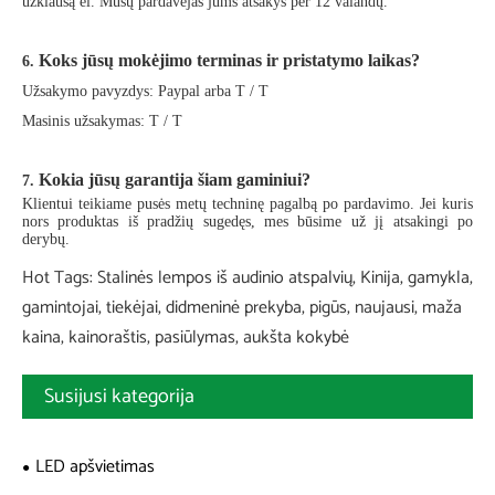
užklausą el. Mūsų pardavėjas jums atsakys per 12 valandų.
Koks jūsų mokėjimo terminas ir pristatymo laikas?
6.
Užsakymo pavyzdys: Paypal arba T / T
Masinis užsakymas: T / T
Kokia jūsų garantija šiam gaminiui?
7.
Klientui teikiame pusės metų techninę pagalbą po pardavimo. Jei kuris
nors produktas iš pradžių sugedęs, mes būsime už jį atsakingi po
derybų.
Hot Tags: Stalinės lempos iš audinio atspalvių, Kinija, gamykla,
gamintojai, tiekėjai, didmeninė prekyba, pigūs, naujausi, maža
kaina, kainoraštis, pasiūlymas, aukšta kokybė
Susijusi kategorija
LED apšvietimas