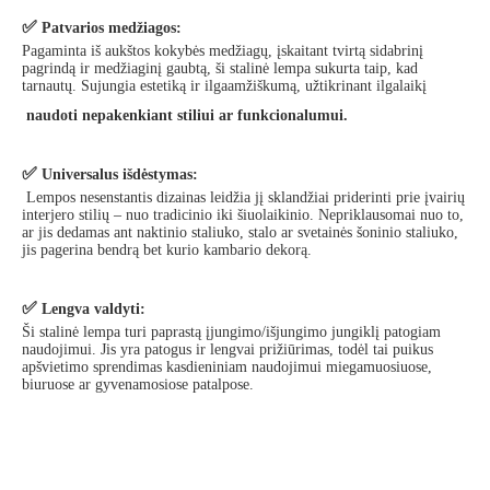
✅
Patvarios medžiagos:
Pagaminta iš aukštos kokybės medžiagų, įskaitant tvirtą sidabrinį
pagrindą ir medžiaginį gaubtą, ši stalinė lempa sukurta taip, kad
tarnautų. Sujungia estetiką ir ilgaamžiškumą, užtikrinant ilgalaikį
naudoti nepakenkiant stiliui ar funkcionalumui.
✅
Universalus išdėstymas:
Lempos nesenstantis dizainas leidžia jį sklandžiai priderinti prie įvairių
interjero stilių – nuo ​​tradicinio iki šiuolaikinio. Nepriklausomai nuo to,
ar jis dedamas ant naktinio staliuko, stalo ar svetainės šoninio staliuko,
jis pagerina bendrą bet kurio kambario dekorą.
✅
Lengva valdyti:
Ši stalinė lempa turi paprastą įjungimo/išjungimo jungiklį patogiam
naudojimui. Jis yra patogus ir lengvai prižiūrimas, todėl tai puikus
apšvietimo sprendimas kasdieniniam naudojimui miegamuosiuose,
biuruose ar gyvenamosiose patalpose.