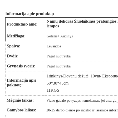
Informacija apie produktą:
Namų dekoras Šiuolaikinės prabangios lo
Produktas
N
ame:
lempos
Medžiaga
:
Geležis
+ Audinys
Spalva:
Levandos
Dydis:
Pagal nuotrauką
Grynasis svoris:
Pagal nuotrauką
1
rinkinys/Dovanų dėžutė, 10vnt/
Eksportuo
Informacija apie
50*30*45cm
pakuotę:
11
KGS
Mėginio laikas:
Vieno gabalo pavyzdys nemokamas, jei atsargų 
Gamybos laikas
:
20-25 darbo dienos po indėlio ir išsamios infor