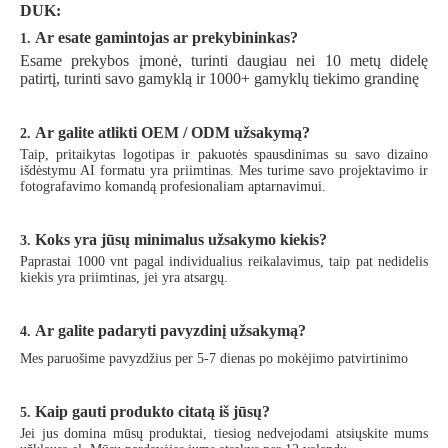
DUK:
Ar esate gamintojas ar prekybininkas?
1.
Esame prekybos įmonė, turinti daugiau nei 10 metų didelę
patirtį, turinti savo gamyklą ir 1000+ gamyklų tiekimo grandinę
Ar galite atlikti OEM / ODM užsakymą?
2.
Taip, pritaikytas logotipas ir pakuotės spausdinimas su savo dizaino
išdėstymu AI formatu yra priimtinas. Mes turime savo projektavimo ir
fotografavimo komandą profesionaliam aptarnavimui.
Koks yra jūsų minimalus užsakymo kiekis?
3.
Paprastai 1000 vnt pagal individualius reikalavimus, taip pat nedidelis
kiekis yra priimtinas, jei yra atsargų.
Ar galite padaryti pavyzdinį užsakymą?
4.
Mes paruošime pavyzdžius per 5-7 dienas po mokėjimo patvirtinimo
Kaip gauti produkto citatą iš jūsų?
5.
Jei jus domina mūsų produktai, tiesiog nedvejodami atsiųskite mums