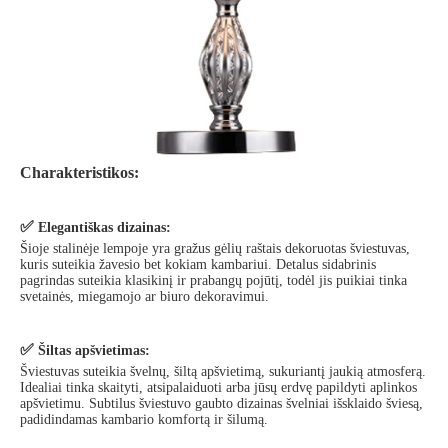
Charakteristikos:
✅
Elegantiškas dizainas:
Šioje stalinėje lempoje yra gražus gėlių raštais dekoruotas šviestuvas,
kuris suteikia žavesio bet kokiam kambariui. Detalus sidabrinis
pagrindas suteikia klasikinį ir prabangų pojūtį, todėl jis puikiai tinka
svetainės, miegamojo ar biuro dekoravimui.
✅
Šiltas apšvietimas:
Šviestuvas suteikia švelnų, šiltą apšvietimą, sukuriantį jaukią atmosferą.
Idealiai tinka skaityti, atsipalaiduoti arba jūsų erdvę papildyti aplinkos
apšvietimu. Subtilus šviestuvo gaubto dizainas švelniai išsklaido šviesą,
padidindamas kambario komfortą ir šilumą.