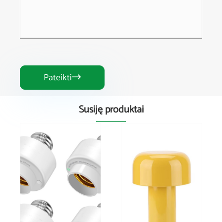
Pateikti

Susiję produktai