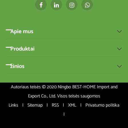
Apie mus

Produktai

žinios

Autoriaus teisės © 2020 Ningbo BEST-HOME Import and
Export Co., Ltd. Visos teisės saugomos
Links
|
Sitemap
|
RSS
|
XML
|
Privatumo politika
|