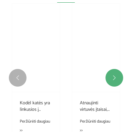


Kodėl katės yra
Atnaujinti
linkusios į
virtuvės įtaisai,
aukštas vietas?
kad jūsų
Peržiūrėti daugiau
Peržiūrėti daugiau
gaminimas būtų
sklandus
>>
>>