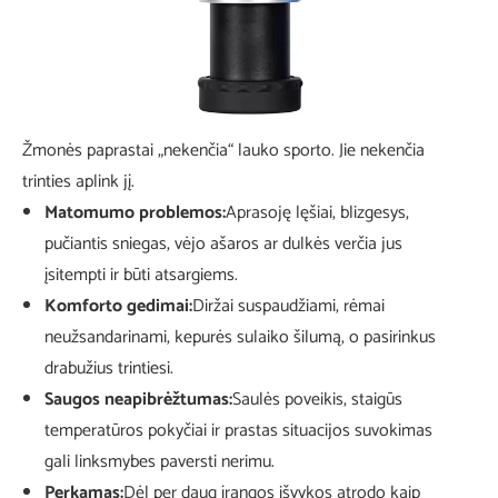
Žmonės paprastai „nekenčia“ lauko sporto. Jie nekenčia
trinties aplink jį.
Matomumo problemos:
Aprasoję lęšiai, blizgesys,
pučiantis sniegas, vėjo ašaros ar dulkės verčia jus
įsitempti ir būti atsargiems.
Komforto gedimai:
Diržai suspaudžiami, rėmai
neužsandarinami, kepurės sulaiko šilumą, o pasirinkus
drabužius trintiesi.
Saugos neapibrėžtumas:
Saulės poveikis, staigūs
temperatūros pokyčiai ir prastas situacijos suvokimas
gali linksmybes paversti nerimu.
Perkamas:
Dėl per daug įrangos išvykos ​​atrodo kaip