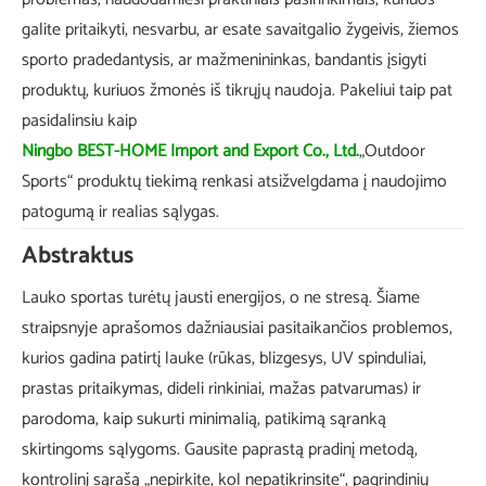
galite pritaikyti, nesvarbu, ar esate savaitgalio žygeivis, žiemos
sporto pradedantysis, ar mažmenininkas, bandantis įsigyti
produktų, kuriuos žmonės iš tikrųjų naudoja. Pakeliui taip pat
pasidalinsiu kaip
Ningbo BEST-HOME Import and Export Co., Ltd.
„Outdoor
Sports“ produktų tiekimą renkasi atsižvelgdama į naudojimo
patogumą ir realias sąlygas.
Abstraktus
Lauko sportas turėtų jausti energijos, o ne stresą. Šiame
straipsnyje aprašomos dažniausiai pasitaikančios problemos,
kurios gadina patirtį lauke (rūkas, blizgesys, UV spinduliai,
prastas pritaikymas, dideli rinkiniai, mažas patvarumas) ir
parodoma, kaip sukurti minimalią, patikimą sąranką
skirtingoms sąlygoms. Gausite paprastą pradinį metodą,
kontrolinį sąrašą „nepirkite, kol nepatikrinsite“, pagrindinių