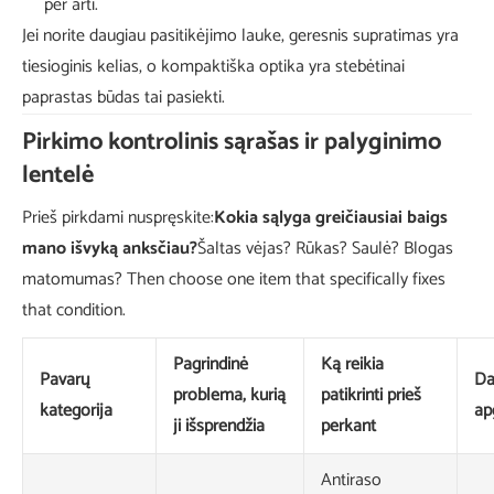
per arti.
Jei norite daugiau pasitikėjimo lauke, geresnis supratimas yra
tiesioginis kelias, o kompaktiška optika yra stebėtinai
paprastas būdas tai pasiekti.
Pirkimo kontrolinis sąrašas ir palyginimo
lentelė
Prieš pirkdami nuspręskite:
Kokia sąlyga greičiausiai baigs
mano išvyką anksčiau?
Šaltas vėjas? Rūkas? Saulė? Blogas
matomumas? Then choose one item that specifically fixes
that condition.
Pagrindinė
Ką reikia
Pavarų
Da
problema, kurią
patikrinti prieš
kategorija
ap
ji išsprendžia
perkant
Antiraso