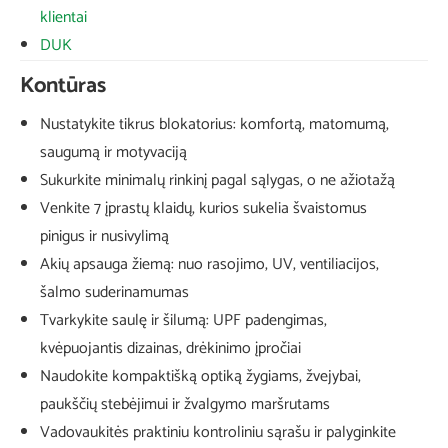
klientai
DUK
Kontūras
Nustatykite tikrus blokatorius: komfortą, matomumą,
saugumą ir motyvaciją
Sukurkite minimalų rinkinį pagal sąlygas, o ne ažiotažą
Venkite 7 įprastų klaidų, kurios sukelia švaistomus
pinigus ir nusivylimą
Akių apsauga žiemą: nuo rasojimo, UV, ventiliacijos,
šalmo suderinamumas
Tvarkykite saulę ir šilumą: UPF padengimas,
kvėpuojantis dizainas, drėkinimo įpročiai
Naudokite kompaktišką optiką žygiams, žvejybai,
paukščių stebėjimui ir žvalgymo maršrutams
Vadovaukitės praktiniu kontroliniu sąrašu ir palyginkite