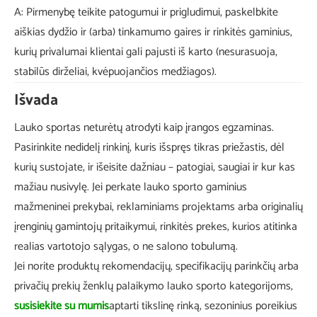
A: Pirmenybę teikite patogumui ir prigludimui, paskelbkite
aiškias dydžio ir (arba) tinkamumo gaires ir rinkitės gaminius,
kurių privalumai klientai gali pajusti iš karto (nesurasuoja,
stabilūs dirželiai, kvėpuojančios medžiagos).
Išvada
Lauko sportas neturėtų atrodyti kaip įrangos egzaminas.
Pasirinkite nedidelį rinkinį, kuris išspręs tikras priežastis, dėl
kurių sustojate, ir išeisite dažniau – patogiai, saugiai ir kur kas
mažiau nusivylę. Jei perkate lauko sporto gaminius
mažmeninei prekybai, reklaminiams projektams arba originalių
įrenginių gamintojų pritaikymui, rinkitės prekes, kurios atitinka
realias vartotojo sąlygas, o ne salono tobulumą.
Jei norite produktų rekomendacijų, specifikacijų parinkčių arba
privačių prekių ženklų palaikymo lauko sporto kategorijoms,
susisiekite su mumis
aptarti tikslinę rinką, sezoninius poreikius