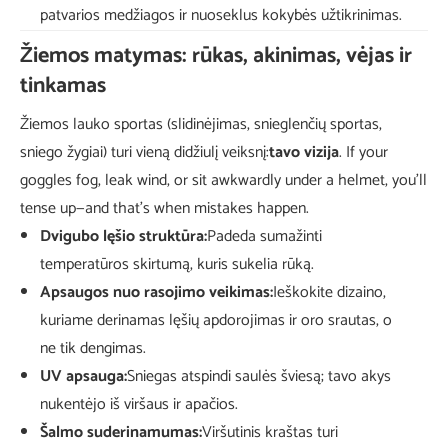
patvarios medžiagos ir nuoseklus kokybės užtikrinimas.
Žiemos matymas: rūkas, akinimas, vėjas ir
tinkamas
Žiemos lauko sportas (slidinėjimas, snieglenčių sportas,
sniego žygiai) turi vieną didžiulį veiksnį:
tavo vizija
. If your
goggles fog, leak wind, or sit awkwardly under a helmet, you’ll
tense up—and that’s when mistakes happen.
Dvigubo lęšio struktūra:
Padeda sumažinti
temperatūros skirtumą, kuris sukelia rūką.
Apsaugos nuo rasojimo veikimas:
Ieškokite dizaino,
kuriame derinamas lęšių apdorojimas ir oro srautas, o
ne tik dengimas.
UV apsauga:
Sniegas atspindi saulės šviesą; tavo akys
nukentėjo iš viršaus ir apačios.
Šalmo suderinamumas:
Viršutinis kraštas turi