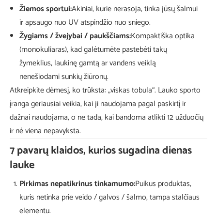
Žiemos sportui:
Akiniai, kurie nerasoja, tinka jūsų šalmui
ir apsaugo nuo UV atspindžio nuo sniego.
Žygiams / žvejybai / paukščiams:
Kompaktiška optika
(monokuliaras), kad galėtumėte pastebėti takų
žymeklius, laukinę gamtą ar vandens veiklą
nenešiodami sunkių žiūronų.
Atkreipkite dėmesį, ko trūksta: „viskas tobula“. Lauko sporto
įranga geriausiai veikia, kai ji naudojama pagal paskirtį ir
dažnai naudojama, o ne tada, kai bandoma atlikti 12 užduočių
ir nė viena nepavyksta.
7 pavarų klaidos, kurios sugadina dienas
lauke
Pirkimas nepatikrinus tinkamumo:
Puikus produktas,
kuris netinka prie veido / galvos / šalmo, tampa stalčiaus
elementu.