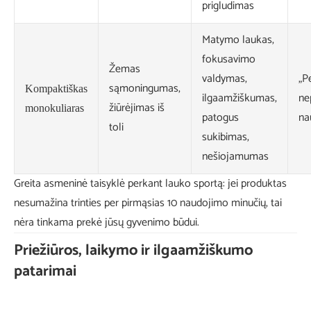
prigludimas
Matymo laukas,
fokusavimo
Žemas
valdymas,
„P
sąmoningumas,
Kompaktiškas
ilgaamžiškumas,
ne
žiūrėjimas iš
monokuliaras
patogus
na
toli
sukibimas,
nešiojamumas
Greita asmeninė taisyklė perkant lauko sportą: jei produktas
nesumažina trinties per pirmąsias 10 naudojimo minučių, tai
nėra tinkama prekė jūsų gyvenimo būdui.
Priežiūros, laikymo ir ilgaamžiškumo
patarimai