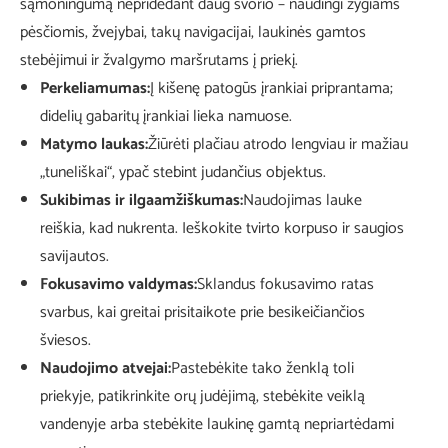
sąmoningumą nepridedant daug svorio – naudingi žygiams
pėsčiomis, žvejybai, takų navigacijai, laukinės gamtos
stebėjimui ir žvalgymo maršrutams į priekį.
Perkeliamumas:
Į kišenę patogūs įrankiai priprantama;
didelių gabaritų įrankiai lieka namuose.
Matymo laukas:
Žiūrėti plačiau atrodo lengviau ir mažiau
„tuneliškai“, ypač stebint judančius objektus.
Sukibimas ir ilgaamžiškumas:
Naudojimas lauke
reiškia, kad nukrenta. Ieškokite tvirto korpuso ir saugios
savijautos.
Fokusavimo valdymas:
Sklandus fokusavimo ratas
svarbus, kai greitai prisitaikote prie besikeičiančios
šviesos.
Naudojimo atvejai:
Pastebėkite tako ženklą toli
priekyje, patikrinkite orų judėjimą, stebėkite veiklą
vandenyje arba stebėkite laukinę gamtą nepriartėdami