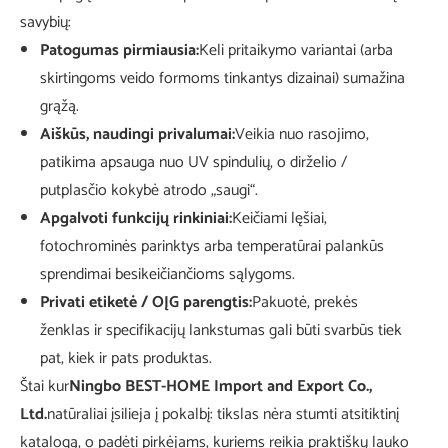
savybių:
Patogumas pirmiausia:
Keli pritaikymo variantai (arba
skirtingoms veido formoms tinkantys dizainai) sumažina
grąžą.
Aiškūs, naudingi privalumai:
Veikia nuo rasojimo,
patikima apsauga nuo UV spindulių, o dirželio /
putplasčio kokybė atrodo „saugi“.
Apgalvoti funkcijų rinkiniai:
Keičiami lęšiai,
fotochrominės parinktys arba temperatūrai palankūs
sprendimai besikeičiančioms sąlygoms.
Privati ​​etiketė / OĮG parengtis:
Pakuotė, prekės
ženklas ir specifikacijų lankstumas gali būti svarbūs tiek
pat, kiek ir pats produktas.
Štai kur
Ningbo BEST-HOME Import and Export Co.,
Ltd.
natūraliai įsilieja į pokalbį: tikslas nėra stumti atsitiktinį
katalogą, o padėti pirkėjams, kuriems reikia praktiškų lauko