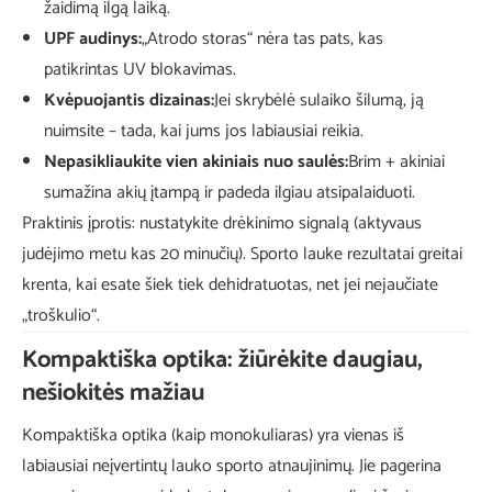
žaidimą ilgą laiką.
UPF audinys:
„Atrodo storas“ nėra tas pats, kas
patikrintas UV blokavimas.
Kvėpuojantis dizainas:
Jei skrybėlė sulaiko šilumą, ją
nuimsite – tada, kai jums jos labiausiai reikia.
Nepasikliaukite vien akiniais nuo saulės:
Brim + akiniai
sumažina akių įtampą ir padeda ilgiau atsipalaiduoti.
Praktinis įprotis: nustatykite drėkinimo signalą (aktyvaus
judėjimo metu kas 20 minučių). Sporto lauke rezultatai greitai
krenta, kai esate šiek tiek dehidratuotas, net jei nejaučiate
„troškulio“.
Kompaktiška optika: žiūrėkite daugiau,
nešiokitės mažiau
Kompaktiška optika (kaip monokuliaras) yra vienas iš
labiausiai neįvertintų lauko sporto atnaujinimų. Jie pagerina