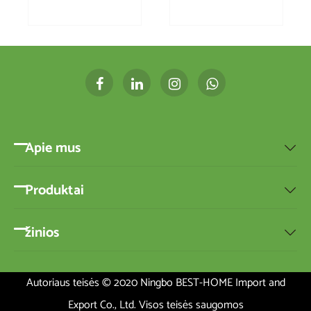
Apie mus

Produktai

žinios

Autoriaus teisės © 2020 Ningbo BEST-HOME Import and
Export Co., Ltd. Visos teisės saugomos