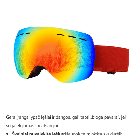
Gera įranga, ypač lęšiai ir dangos, gali tapti „bloga pavara“, jei
su ja elgiamasi neatsargiai.
Švelniai nuvalykite lęšius:
Naudokite minkštą skudurėlį;