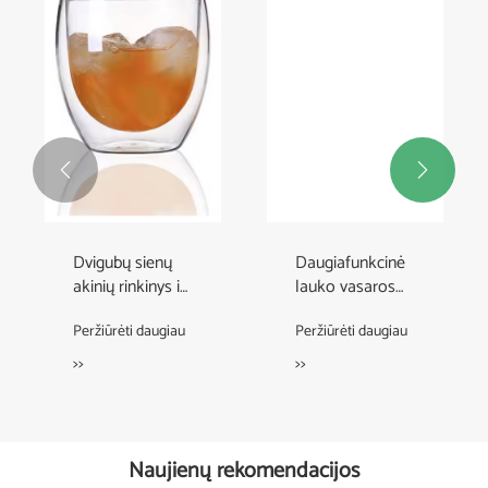


Dvigubų sienų
Daugiafunkcinė
akinių rinkinys iš
lauko vasaros
4 vnt. Izoliuoto
vėsinimo kibiras
Peržiūrėti daugiau
Peržiūrėti daugiau
viskio stiklo
greitai džiūsta
>>
>>
Naujienų rekomendacijos