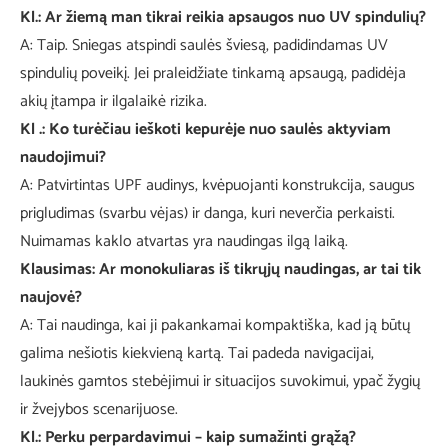
Kl.: Ar žiemą man tikrai reikia apsaugos nuo UV spindulių?
A: Taip. Sniegas atspindi saulės šviesą, padidindamas UV
spindulių poveikį. Jei praleidžiate tinkamą apsaugą, padidėja
akių įtampa ir ilgalaikė rizika.
Kl .: Ko turėčiau ieškoti kepurėje nuo saulės aktyviam
naudojimui?
A: Patvirtintas UPF audinys, kvėpuojanti konstrukcija, saugus
prigludimas (svarbu vėjas) ir danga, kuri neverčia perkaisti.
Nuimamas kaklo atvartas yra naudingas ilgą laiką.
Klausimas: Ar monokuliaras iš tikrųjų naudingas, ar tai tik
naujovė?
A: Tai naudinga, kai ji pakankamai kompaktiška, kad ją būtų
galima nešiotis kiekvieną kartą. Tai padeda navigacijai,
laukinės gamtos stebėjimui ir situacijos suvokimui, ypač žygių
ir žvejybos scenarijuose.
Kl.: Perku perpardavimui – kaip sumažinti grąžą?