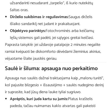
užsandarinti nesudarant „tarpelio“, iš kurio nutekėtų
šaltas oras.
Dirželio sukibimas ir reguliavimas:
Saugus dirželis
išlaiko sandariklį net judant ir prakaituojant.
Objektyvo parinktys:
Fotochrominės arba keičiamų
lęšių sistemos gali padėti, jei sąlygos greitai keičiasi.
Paprasta taisyklė: jei uždaroje patalpoje 2 minutes negalite
ramiai kvėpuoti be diskomforto dėvėdami žieminius akinius,
vėjuotame šlaite jausitės geriau.
Saulė ir šiluma: apsauga nuo perkaitimo
Apsauga nuo saulės dažnai traktuojama kaip „malonu turėti“,
kol pajusite blizgesio + išsausėjimo + saulės nudegimo derinį
ir suprasite, kad jūsų diena lauke tyliai sugriuvo.
Aprėptis, kuri juda kartu su jumis:
Platus kraštelis
padeda, tačiau nuimamas kaklo atvartas gali pakeisti