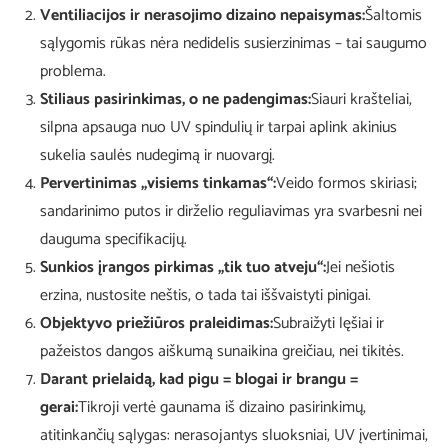
Ventiliacijos ir nerasojimo dizaino nepaisymas:
Šaltomis
sąlygomis rūkas nėra nedidelis susierzinimas – tai saugumo
problema.
Stiliaus pasirinkimas, o ne padengimas:
Siauri krašteliai,
silpna apsauga nuo UV spindulių ir tarpai aplink akinius
sukelia saulės nudegimą ir nuovargį.
Pervertinimas „visiems tinkamas“:
Veido formos skiriasi;
sandarinimo putos ir dirželio reguliavimas yra svarbesni nei
dauguma specifikacijų.
Sunkios įrangos pirkimas „tik tuo atveju“:
Jei nešiotis
erzina, nustosite neštis, o tada tai iššvaistyti pinigai.
Objektyvo priežiūros praleidimas:
Subraižyti lęšiai ir
pažeistos dangos aiškumą sunaikina greičiau, nei tikitės.
Darant prielaidą, kad pigu = blogai ir brangu =
gerai:
Tikroji vertė gaunama iš dizaino pasirinkimų,
atitinkančių sąlygas: nerasojantys sluoksniai, UV įvertinimai,