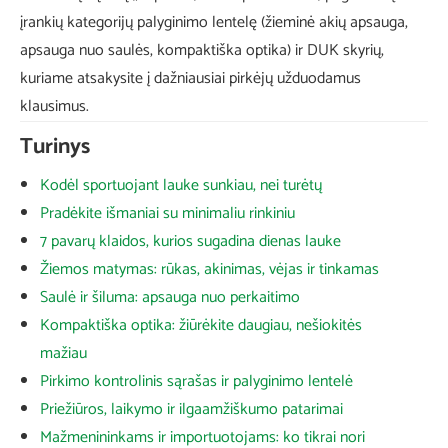
įrankių kategorijų palyginimo lentelę (žieminė akių apsauga,
apsauga nuo saulės, kompaktiška optika) ir DUK skyrių,
kuriame atsakysite į dažniausiai pirkėjų užduodamus
klausimus.
Turinys
Kodėl sportuojant lauke sunkiau, nei turėtų
Pradėkite išmaniai su minimaliu rinkiniu
7 pavarų klaidos, kurios sugadina dienas lauke
Žiemos matymas: rūkas, akinimas, vėjas ir tinkamas
Saulė ir šiluma: apsauga nuo perkaitimo
Kompaktiška optika: žiūrėkite daugiau, nešiokitės
mažiau
Pirkimo kontrolinis sąrašas ir palyginimo lentelė
Priežiūros, laikymo ir ilgaamžiškumo patarimai
Mažmenininkams ir importuotojams: ko tikrai nori