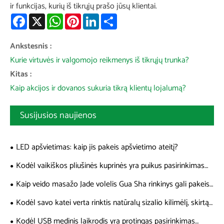
ir funkcijas, kurių iš tikrųjų prašo jūsų klientai.
Facebook
X
WhatsApp
Pinterest
LinkedIn
Share
Ankstesnis :
Kurie virtuvės ir valgomojo reikmenys iš tikrųjų trunka?
Kitas :
Kaip akcijos ir dovanos sukuria tikrą klientų lojalumą?
Susijusios naujienos
LED apšvietimas: kaip jis pakeis apšvietimo ateitį?
Kodėl vaikiškos pliušinės kuprinės yra puikus pasirinkimas
jūsų vaikui
Kaip veido masažo Jade volelis Gua Sha rinkinys gali pakeisti
jūsų odos priežiūros rutiną
Kodėl savo katei verta rinktis natūralų sizalio kilimėlį, skirtą
braidyti katėms ant grindų
Kodėl USB medinis laikrodis yra protingas pasirinkimas