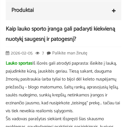
Produktai
Kaip lauko sporto įranga gali padaryti kiekvieną
nuotykį saugesnį ir patogesnį?
2026-02-05
7
Palikite man žinutę
Lauko sportas
Iš išorės gali atrodyti paprasta: išeikite į lauką,
pajudinkite kūną, jauskitės geriau. Tiesą sakant, dauguma
žmonių pasitraukia (arba tyliai to bijo) dėl keleto nuspėjamų
priežasčių – blogo matomumo, šaltų rankų, aprasojusių lęšių,
saulės nudegimo, sunkių krepšių, netinkamos įrangos ir
erzinančio jausmo, kad nusipirkote „teisingą“ prekę... tačiau tai
vis tiek neveikia realiomis sąlygomis.
Šis vadovas parašytas siekiant išspręsti šias skausmo
problemas, naudodamiesi praktiniais pasirinkimais, kuriuos