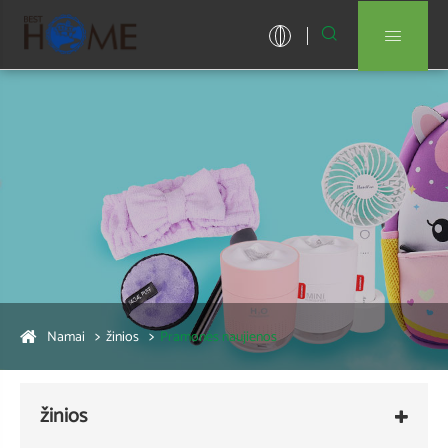


Namai
žinios
Pramonės naujienos
žinios