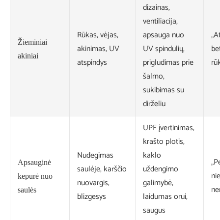
dizainas,
ventiliacija,
Rūkas, vėjas,
apsauga nuo
„A
Žieminiai
akinimas, UV
UV spindulių,
be
akiniai
atspindys
prigludimas prie
rū
šalmo,
sukibimas su
dirželiu
UPF įvertinimas,
krašto plotis,
Nudegimas
kaklo
„P
Apsauginė
saulėje, karščio
uždengimo
ni
kepurė nuo
nuovargis,
galimybė,
ne
saulės
blizgesys
laidumas orui,
saugus