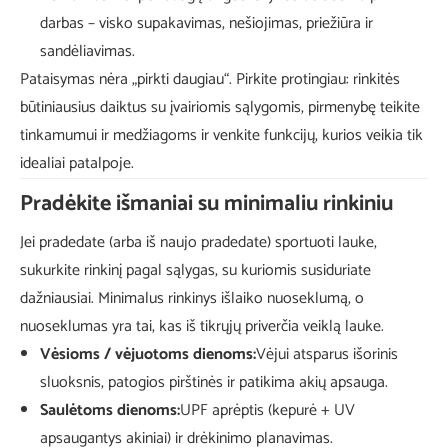
darbas – visko supakavimas, nešiojimas, priežiūra ir
sandėliavimas.
Pataisymas nėra „pirkti daugiau“. Pirkite protingiau: rinkitės
būtiniausius daiktus su įvairiomis sąlygomis, pirmenybę teikite
tinkamumui ir medžiagoms ir venkite funkcijų, kurios veikia tik
idealiai patalpoje.
Pradėkite išmaniai su minimaliu rinkiniu
Jei pradedate (arba iš naujo pradedate) sportuoti lauke,
sukurkite rinkinį pagal sąlygas, su kuriomis susiduriate
dažniausiai. Minimalus rinkinys išlaiko nuoseklumą, o
nuoseklumas yra tai, kas iš tikrųjų priverčia veiklą lauke.
Vėsioms / vėjuotoms dienoms:
Vėjui atsparus išorinis
sluoksnis, patogios pirštinės ir patikima akių apsauga.
Saulėtoms dienoms:
UPF aprėptis (kepurė + UV
apsaugantys akiniai) ir drėkinimo planavimas.