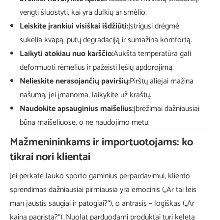
vengti šluostyti, kai yra dulkių ar smėlio.
Leiskite įrankiui visiškai išdžiūti:
Įstrigusi drėgmė
sukelia kvapą, putų degradaciją ir sumažina komfortą.
Laikyti atokiau nuo karščio:
Aukšta temperatūra gali
deformuoti rėmelius ir pažeisti lęšių apdorojimą.
Nelieskite nerasojančių paviršių:
Pirštų aliejai mažina
našumą; jei įmanoma, laikykite už kraštų.
Naudokite apsauginius maišelius:
Įbrėžimai dažniausiai
būna maišeliuose, o ne naudojimo metu.
Mažmenininkams ir importuotojams: ko
tikrai nori klientai
Jei perkate lauko sporto gaminius perpardavimui, kliento
sprendimas dažniausiai pirmiausia yra emocinis („Ar tai leis
man jaustis saugiai ir patogiai?“), o antrasis – logiškas („Ar
kaina pagrįsta?“). Nuolat parduodami produktai turi keletą