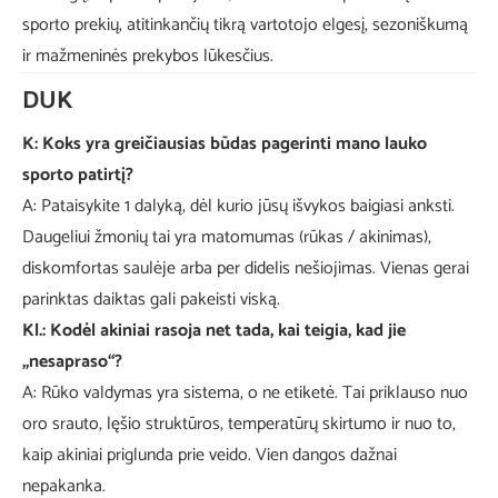
sporto prekių, atitinkančių tikrą vartotojo elgesį, sezoniškumą
ir mažmeninės prekybos lūkesčius.
DUK
K: Koks yra greičiausias būdas pagerinti mano lauko
sporto patirtį?
A: Pataisykite 1 dalyką, dėl kurio jūsų išvykos ​​baigiasi anksti.
Daugeliui žmonių tai yra matomumas (rūkas / akinimas),
diskomfortas saulėje arba per didelis nešiojimas. Vienas gerai
parinktas daiktas gali pakeisti viską.
Kl.: Kodėl akiniai rasoja net tada, kai teigia, kad jie
„nesapraso“?
A: Rūko valdymas yra sistema, o ne etiketė. Tai priklauso nuo
oro srauto, lęšio struktūros, temperatūrų skirtumo ir nuo to,
kaip akiniai priglunda prie veido. Vien dangos dažnai
nepakanka.