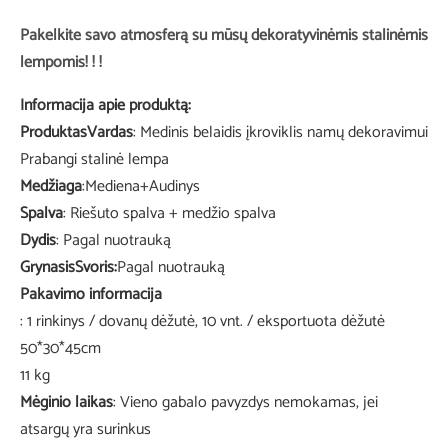
Pakelkite savo atmosferą su mūsų dekoratyvinėmis stalinėmis
lempomis! ! !
Informacija apie produktą:
Produktas
Vardas
: Medinis belaidis įkroviklis namų dekoravimui
Prabangi stalinė lempa
Medžiaga
:Mediena+Audinys
Spalva
: Riešuto spalva + medžio spalva
Dydis
: Pagal nuotrauką
Grynasis
Svoris:
Pagal nuotrauką
Pakavimo informacija
: 1 rinkinys / dovanų dėžutė, 10 vnt. / eksportuota dėžutė
50*30*45cm
11 kg
Mėginio laikas
: Vieno gabalo pavyzdys nemokamas, jei
atsargų yra surinkus