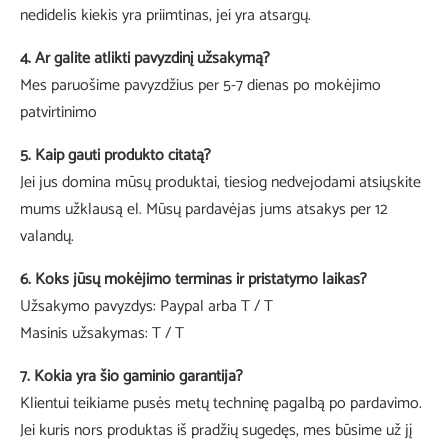
nedidelis kiekis yra priimtinas, jei yra atsargų.
4. Ar galite atlikti pavyzdinį užsakymą?
Mes paruošime pavyzdžius per 5-7 dienas po mokėjimo
patvirtinimo
5. Kaip gauti produkto citatą?
Jei jus domina mūsų produktai, tiesiog nedvejodami atsiųskite
mums užklausą el. Mūsų pardavėjas jums atsakys per 12
valandų.
6. Koks jūsų mokėjimo terminas ir pristatymo laikas?
Užsakymo pavyzdys: Paypal arba T / T
Masinis užsakymas: T / T
7. Kokia yra šio gaminio garantija?
Klientui teikiame pusės metų techninę pagalbą po pardavimo.
Jei kuris nors produktas iš pradžių sugedęs, mes būsime už jį