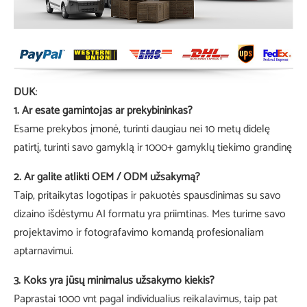
DUK
:
1. Ar esate gamintojas ar prekybininkas?
Esame prekybos įmonė, turinti daugiau nei 10 metų didelę
patirtį, turinti savo gamyklą ir 1000+ gamyklų tiekimo grandinę
2. Ar galite atlikti OEM / ODM užsakymą?
Taip, pritaikytas logotipas ir pakuotės spausdinimas su savo
dizaino išdėstymu AI formatu yra priimtinas. Mes turime savo
projektavimo ir fotografavimo komandą profesionaliam
aptarnavimui.
3. Koks yra jūsų minimalus užsakymo kiekis?
Paprastai 1000 vnt pagal individualius reikalavimus, taip pat