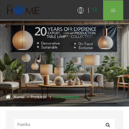


Namai
Produktai
LED apšvietimas