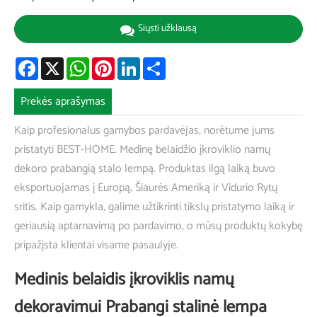
Siųsti užklausą
Facebook
X
WhatsApp
Pinterest
LinkedIn
Share
Prekės aprašymas
Kaip profesionalus gamybos pardavėjas, norėtume jums
pristatyti BEST-HOME. Medinę belaidžio įkroviklio namų
dekoro prabangią stalo lempą. Produktas ilgą laiką buvo
eksportuojamas į Europą, Šiaurės Ameriką ir Vidurio Rytų
sritis. Kaip gamykla, galime užtikrinti tikslų pristatymo laiką ir
geriausią aptarnavimą po pardavimo, o mūsų produktų kokybę
pripažįsta klientai visame pasaulyje.
Medinis belaidis įkroviklis namų
dekoravimui Prabangi stalinė lempa