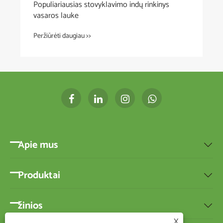
uliariausias stovyklavimo indų rinkinys
Daugkarti
aros lauke
šiaudai –
iūrėti daugiau >>
Peržiūrėti 
Apie mus

Produktai

žinios

X